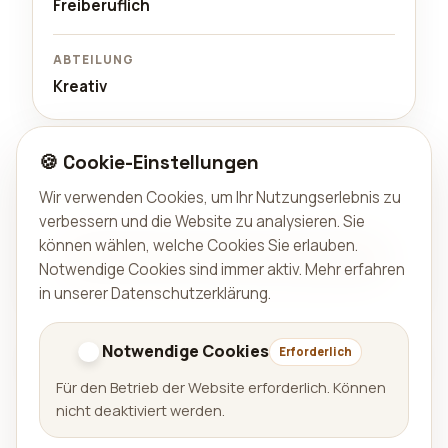
Freiberuflich
ABTEILUNG
Kreativ
🍪 Cookie-Einstellungen
Interesse?
Schick uns eine kurze Vorstellung und einen Link zu
Wir verwenden Cookies, um Ihr Nutzungserlebnis zu
deinem Portfolio oder LinkedIn.
verbessern und die Website zu analysieren. Sie
können wählen, welche Cookies Sie erlauben.
Per E-Mail bewerben
Notwendige Cookies sind immer aktiv.
Mehr erfahren
in unserer Datenschutzerklärung
.
Zurück zu Karriere
Notwendige Cookies
Erforderlich
Für den Betrieb der Website erforderlich. Können
nicht deaktiviert werden.