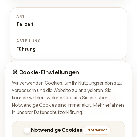
ART
Teilzeit
ABTEILUNG
Führung
🍪 Cookie-Einstellungen
Interesse?
Schick uns eine kurze Vorstellung und einen Link zu
Wir verwenden Cookies, um Ihr Nutzungserlebnis zu
deinem Portfolio oder LinkedIn.
verbessern und die Website zu analysieren. Sie
können wählen, welche Cookies Sie erlauben.
Per E-Mail bewerben
Notwendige Cookies sind immer aktiv.
Mehr erfahren
in unserer Datenschutzerklärung
.
Zurück zu Karriere
Notwendige Cookies
Erforderlich