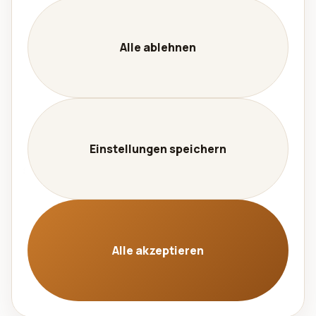
Unternehmen
Leistungen
Alle ablehnen
Kontakt
Karriere
Datenschutz
Impressum
Einstellungen speichern
Sprache
🇩🇪 Deutsch
🇬🇧 English
Alle akzeptieren
© 2026 Aralel GmbH. Alle Rechte vorbehalten. |
Cache
ungültig machen
|
Cookie-Einstellungen