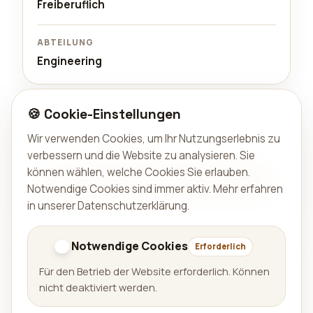
Freiberuflich
ABTEILUNG
Engineering
🍪 Cookie-Einstellungen
Interesse?
Schick uns eine kurze Vorstellung und einen Link zu
Wir verwenden Cookies, um Ihr Nutzungserlebnis zu
deinem Portfolio oder LinkedIn.
verbessern und die Website zu analysieren. Sie
können wählen, welche Cookies Sie erlauben.
Per E-Mail bewerben
Notwendige Cookies sind immer aktiv.
Mehr erfahren
in unserer Datenschutzerklärung
.
Zurück zu Karriere
Notwendige Cookies
Erforderlich
Für den Betrieb der Website erforderlich. Können
nicht deaktiviert werden.