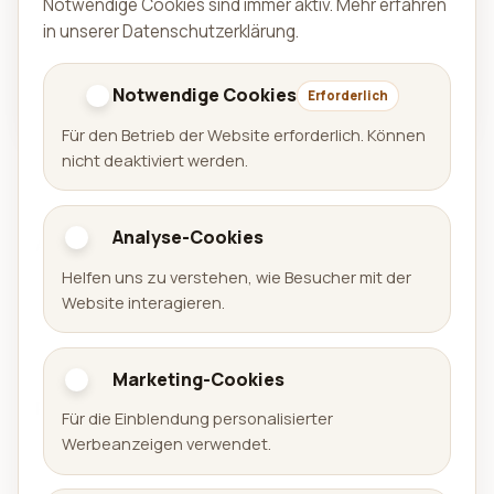
Notwendige Cookies sind immer aktiv.
Mehr erfahren
in unserer Datenschutzerklärung
.
VERFÜGBAR AUF
Im Web unter sudoku.aralel.com sowie bei
Notwendige Cookies
Google Play und im App Store verfügbar.
Erforderlich
Für den Betrieb der Website erforderlich. Können
nicht deaktiviert werden.
Analyse-Cookies
Aralel GmbH
Helfen uns zu verstehen, wie Besucher mit der
Offizielle Website der Aralel GmbH mit öffentlichem
Website interagieren.
Portfolio veröffentlichter Produkte und direkten
Links zu den jeweiligen Plattformen.
Marketing-Cookies
Portfolio
Für die Einblendung personalisierter
Werbeanzeigen verwendet.
Spiele
Apps