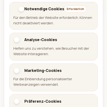
Derzeit für iPhone und iPad im App Store
Notwendige Cookies
veröffentlicht.
Erforderlich
Für den Betrieb der Website erforderlich. Können
nicht deaktiviert werden.
Analyse-Cookies
Aralel GmbH
Helfen uns zu verstehen, wie Besucher mit der
Offizielle Website der Aralel GmbH mit öffentlichem
Website interagieren.
Portfolio veröffentlichter Produkte und direkten
Links zu den jeweiligen Plattformen.
Marketing-Cookies
Portfolio
Für die Einblendung personalisierter
Werbeanzeigen verwendet.
Spiele
Apps
Präferenz-Cookies
Arena Sudoku