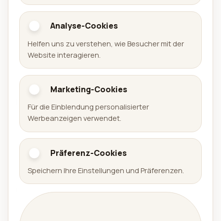
Analyse-Cookies
Aralel GmbH
Helfen uns zu verstehen, wie Besucher mit der
Offizielle Website der Aralel GmbH mit öffentlichem
Website interagieren.
Portfolio veröffentlichter Produkte und direkten
Links zu den jeweiligen Plattformen.
Marketing-Cookies
Portfolio
Für die Einblendung personalisierter
Werbeanzeigen verwendet.
Spiele
Apps
Präferenz-Cookies
Arena Sudoku
Availabell
Speichern Ihre Einstellungen und Präferenzen.
Unternehmen
Unternehmen