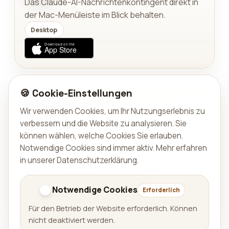
Das Claude-AI-Nachrichtenkontingent direkt in
der Mac-Menüleiste im Blick behalten.
Desktop
🍪 Cookie-Einstellungen
TREUE & PRÄMIEN
Streakbox – Gamify Daily Visit
Wir verwenden Cookies, um Ihr Nutzungserlebnis zu
verbessern und die Website zu analysieren. Sie
Belohnt eingeloggte Kund:innen mit einem
können wählen, welche Cookies Sie erlauben.
täglichen Geschenk, das mit ihrer Streak
Notwendige Cookies sind immer aktiv.
Mehr erfahren
wächst.
in unserer Datenschutzerklärung
.
Shopify
Website
Notwendige Cookies
Erforderlich
Für den Betrieb der Website erforderlich. Können
nicht deaktiviert werden.