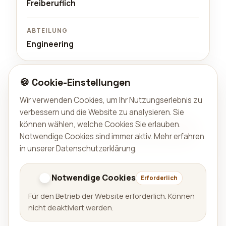
Freiberuflich
ABTEILUNG
Engineering
🍪 Cookie-Einstellungen
Interesse?
Schick uns eine kurze Vorstellung und einen Link zu
Wir verwenden Cookies, um Ihr Nutzungserlebnis zu
deinem Portfolio oder LinkedIn.
verbessern und die Website zu analysieren. Sie
können wählen, welche Cookies Sie erlauben.
Per E-Mail bewerben
Notwendige Cookies sind immer aktiv.
Mehr erfahren
in unserer Datenschutzerklärung
.
Zurück zu Karriere
Notwendige Cookies
Erforderlich
Für den Betrieb der Website erforderlich. Können
nicht deaktiviert werden.