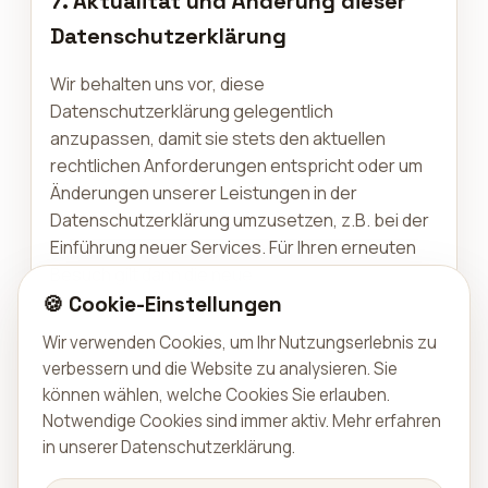
7. Aktualität und Änderung dieser
Datenschutzerklärung
Wir behalten uns vor, diese
Datenschutzerklärung gelegentlich
anzupassen, damit sie stets den aktuellen
rechtlichen Anforderungen entspricht oder um
Änderungen unserer Leistungen in der
Datenschutzerklärung umzusetzen, z.B. bei der
Einführung neuer Services. Für Ihren erneuten
Besuch gilt dann die neue
Datenschutzerklärung.
🍪 Cookie-Einstellungen
Wir verwenden Cookies, um Ihr Nutzungserlebnis zu
8. Kontakt
verbessern und die Website zu analysieren. Sie
können wählen, welche Cookies Sie erlauben.
Für Fragen zum Datenschutz, zur
Notwendige Cookies sind immer aktiv.
Mehr erfahren
Geltendmachung Ihrer Rechte oder für sonstige
in unserer Datenschutzerklärung
.
Anliegen erreichen Sie uns unter: