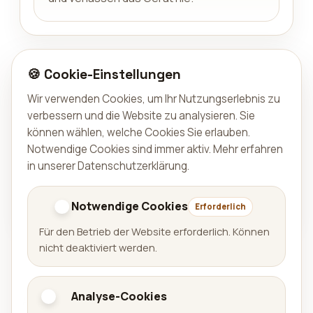
🍪 Cookie-Einstellungen
KATEGORIE
Entwicklertools
Wir verwenden Cookies, um Ihr Nutzungserlebnis zu
verbessern und die Website zu analysieren. Sie
TYP
können wählen, welche Cookies Sie erlauben.
Notwendige Cookies sind immer aktiv.
Mehr erfahren
App
in unserer Datenschutzerklärung
.
VERFÜGBAR AUF
Notwendige Cookies
Als Mac-App im App Store veröffentlicht.
Erforderlich
Für den Betrieb der Website erforderlich. Können
nicht deaktiviert werden.
Analyse-Cookies
Aralel GmbH