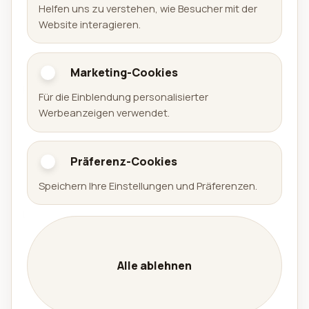
Helfen uns zu verstehen, wie Besucher mit der
Offizielle Website der Aralel GmbH mit öffentlichem
Website interagieren.
Portfolio veröffentlichter Produkte und direkten
Links zu den jeweiligen Plattformen.
Marketing-Cookies
Portfolio
Für die Einblendung personalisierter
Werbeanzeigen verwendet.
Spiele
Apps
Präferenz-Cookies
Arena Sudoku
Availabell
Speichern Ihre Einstellungen und Präferenzen.
Unternehmen
Unternehmen
Leistungen
Alle ablehnen
Kontakt