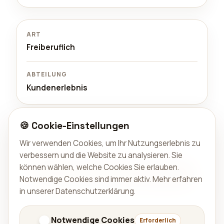
ART
Freiberuflich
ABTEILUNG
Kundenerlebnis
🍪 Cookie-Einstellungen
Interesse?
Schick uns eine kurze Vorstellung und einen Link zu
Wir verwenden Cookies, um Ihr Nutzungserlebnis zu
deinem Portfolio oder LinkedIn.
verbessern und die Website zu analysieren. Sie
können wählen, welche Cookies Sie erlauben.
Per E-Mail bewerben
Notwendige Cookies sind immer aktiv.
Mehr erfahren
in unserer Datenschutzerklärung
.
Zurück zu Karriere
Notwendige Cookies
Erforderlich