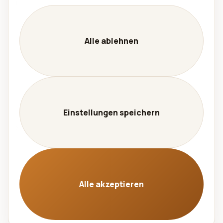
Unternehmen
Unternehmen
Leistungen
Alle ablehnen
Kontakt
Karriere
Datenschutz
Impressum
Einstellungen speichern
Sprache
🇩🇪 Deutsch
🇬🇧 English
Alle akzeptieren
© 2026 Aralel GmbH. Alle Rechte vorbehalten. |
Cache
ungültig machen
|
Cookie-Einstellungen